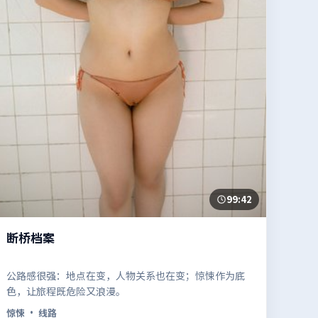
99:42
断桥档案
公路感很强：地点在变，人物关系也在变；惊悚作为底
色，让旅程既危险又浪漫。
惊悚
· 线路