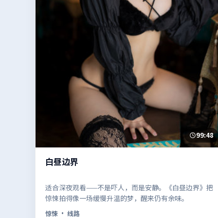
99:48
白昼边界
适合深夜观看——不是吓人，而是安静。《白昼边界》把
惊悚拍得像一场缓慢升温的梦，醒来仍有余味。
惊悚
· 线路