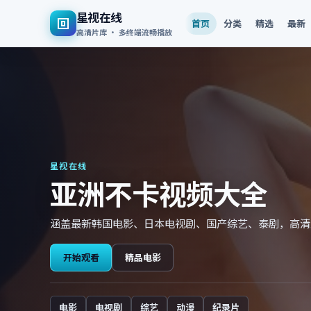
星视在线
首页
分类
精选
最新
高清片库 · 多终端流畅播放
星视在线
亚洲不卡视频大全
涵盖最新韩国电影、日本电视剧、国产综艺、泰剧，高清
开始观看
精品电影
电影
电视剧
综艺
动漫
纪录片