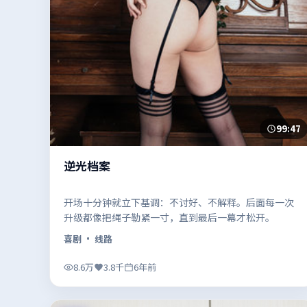
99:47
逆光档案
开场十分钟就立下基调：不讨好、不解释。后面每一次
升级都像把绳子勒紧一寸，直到最后一幕才松开。
喜剧
· 线路
8.6万
3.8千
6年前