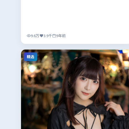
9.6万
3.9千
9年前
精选