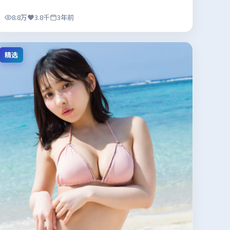
8.8万
3.8千
3年前
精选