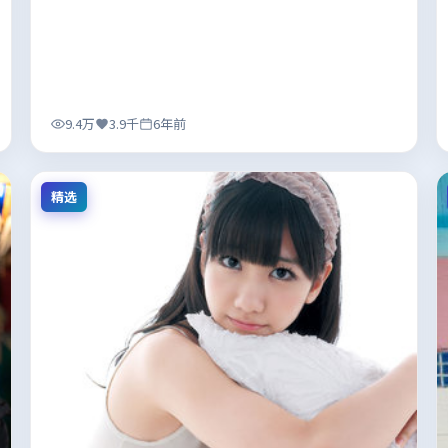
9.4万
3.9千
6年前
精选