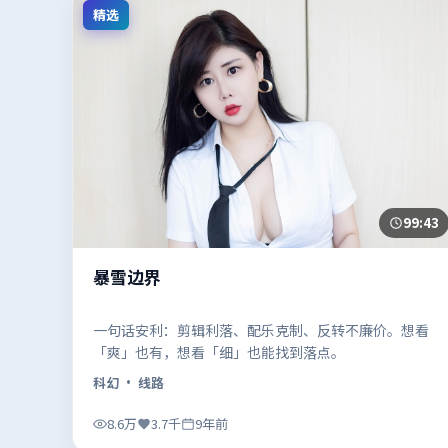
精选
99:43
暴雪边界
一句话安利：剪辑利落、配乐克制、反转不廉价。想看
「爽」也有，想看「细」也能找到落点。
科幻
· 线路
8.6万
3.7千
9年前