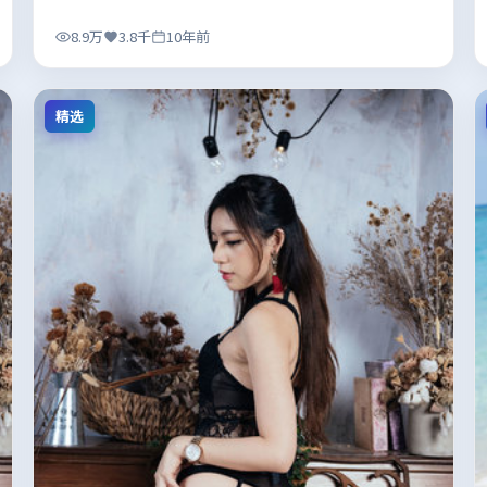
8.9万
3.8千
10年前
精选