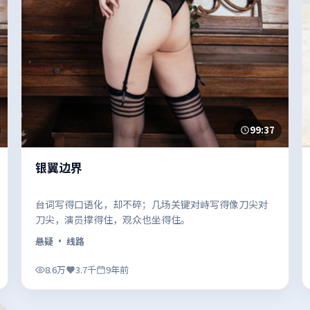
99:37
银翼边界
台词写得口语化，却不碎；几场关键对峙写得像刀尖对
刀尖，演员撑得住，观众也坐得住。
悬疑
· 线路
8.6万
3.7千
9年前