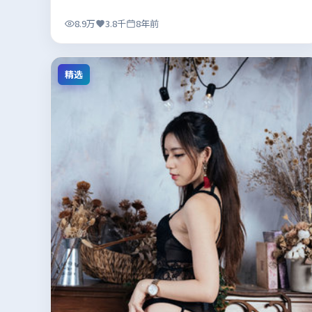
8.9万
3.8千
8年前
精选