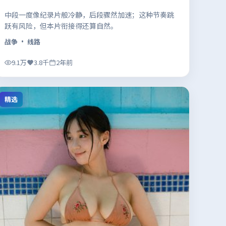
中段一度像纪录片般冷静，后段骤然加速；这种节奏跳
跃有风险，但本片衔接得还算自然。
战争
· 线路
9.1万
3.8千
2年前
精选