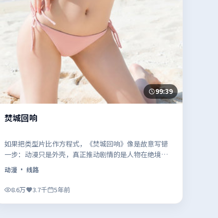
99:39
焚城回响
如果把类型片比作方程式，《焚城回响》像是故意写错
一步：动漫只是外壳，真正推动剧情的是人物在绝境里
的选择。
动漫
· 线路
8.6万
3.7千
5年前